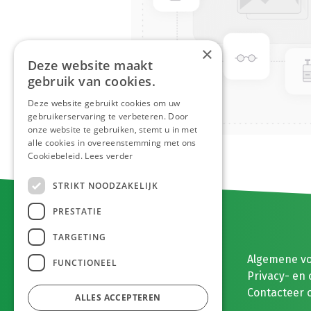
×
Deze website maakt
gebruik van cookies.
Deze website gebruikt cookies om uw
gebruikerservaring te verbeteren. Door
onze website te gebruiken, stemt u in met
alle cookies in overeenstemming met ons
Cookiebeleid.
Lees verder
STRIKT NOODZAKELIJK
PRESTATIE
TARGETING
E. MEEUWISSEN BV
Algemene v
FUNCTIONEEL
Gaston Eyskenslaan 2
Privacy- en 
3900 Pelt, België
Contacteer 
ALLES ACCEPTEREN