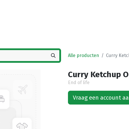
Startpagina
Winkel
Vestigingen
Deals
K
Alle producten
Curry Ketc
Curry Ketchup O
End of life
Vraag een account a