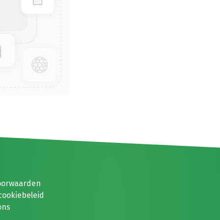
oorwaarden
cookiebeleid
ons