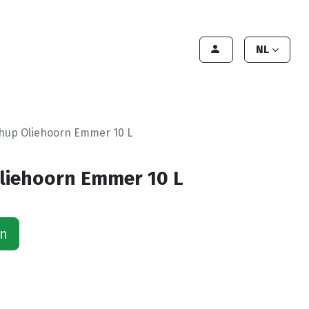
lant worden
Contact
Handleiding
NL
hup Oliehoorn Emmer 10 L
liehoorn Emmer 10 L
an