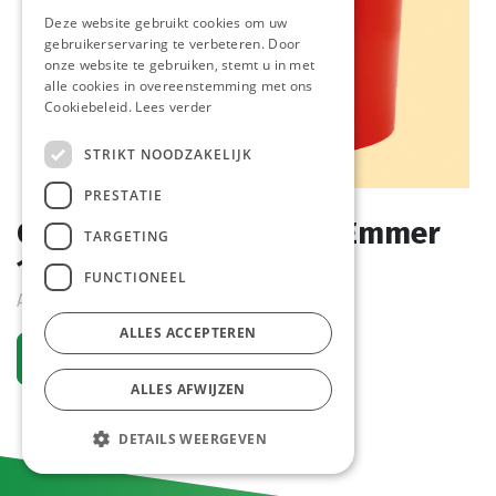
Deze website gebruikt cookies om uw
gebruikerservaring te verbeteren. Door
onze website te gebruiken, stemt u in met
alle cookies in overeenstemming met ons
Cookiebeleid.
Lees verder
STRIKT NOODZAKELIJK
PRESTATIE
Curry Ketchup Zeisner Emmer
TARGETING
10 L
FUNCTIONEEL
Actief
ALLES ACCEPTEREN
Vraag een account aan
ALLES AFWIJZEN
DETAILS WEERGEVEN