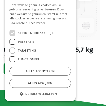
Deze website gebruikt cookies om uw
gebruikerservaring te verbeteren. Door
onze website te gebruiken, stemt u in met
alle cookies in overeenstemming met ons
Cookiebeleid.
Lees verder
STRIKT NOODZAKELIJK
PRESTATIE
Curry Ketchup E.M. Can 5,7 kg
TARGETING
Actief
FUNCTIONEEL
Vraag een account aan
ALLES ACCEPTEREN
ALLES AFWIJZEN
DETAILS WEERGEVEN