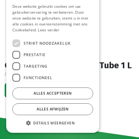
Deze website gebruikt cookies om uw
gebruikerservaring te verbeteren. Door
onze website te gebruiken, stemt u in met
alle cookies in overeenstemming met ons
Cookiebeleid.
Lees verder
STRIKT NOODZAKELIJK
PRESTATIE
Curry Ketchup Pauwels Tube 1 L
TARGETING
Actief
FUNCTIONEEL
Vraag een account aan
ALLES ACCEPTEREN
ALLES AFWIJZEN
DETAILS WEERGEVEN