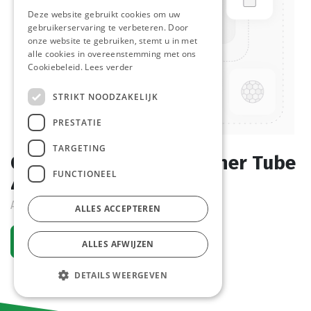
Deze website gebruikt cookies om uw
gebruikerservaring te verbeteren. Door
onze website te gebruiken, stemt u in met
alle cookies in overeenstemming met ons
Cookiebeleid.
Lees verder
STRIKT NOODZAKELIJK
PRESTATIE
TARGETING
Curry Ketchup Hot Zeisner Tube
FUNCTIONEEL
425 ml
Actief
ALLES ACCEPTEREN
Vraag een account aan
ALLES AFWIJZEN
DETAILS WEERGEVEN