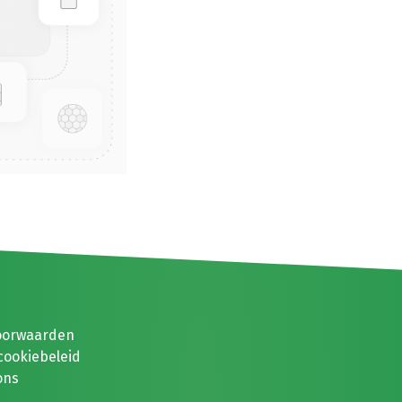
oorwaarden
cookiebeleid
ons