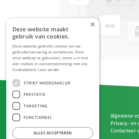
×
Deze website maakt
gebruik van cookies.
Deze website gebruikt cookies om uw
gebruikerservaring te verbeteren. Door
onze website te gebruiken, stemt u in met
alle cookies in overeenstemming met ons
Cookiebeleid.
Lees verder
STRIKT NOODZAKELIJK
PRESTATIE
TARGETING
E. MEEUWISSEN BV
Algemene v
FUNCTIONEEL
Gaston Eyskenslaan 2
Privacy- en 
3900 Pelt, België
Contacteer 
ALLES ACCEPTEREN