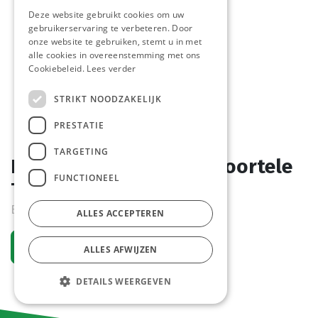
Deze website gebruikt cookies om uw
gebruikerservaring te verbeteren. Door
onze website te gebruiken, stemt u in met
alle cookies in overeenstemming met ons
Cookiebeleid.
Lees verder
STRIKT NOODZAKELIJK
PRESTATIE
TARGETING
Barbecue Saus Vandemoortele
FUNCTIONEEL
Tube 1 L
Bestelartikel
ALLES ACCEPTEREN
Vraag een account aan
ALLES AFWIJZEN
DETAILS WEERGEVEN