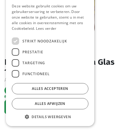
Deze website gebruikt cookies om uw
gebruikerservaring te verbeteren. Door
onze website te gebruiken, stemt u in met
alle cookies in overeenstemming met ons
Cookiebeleid.
Lees verder
STRIKT NOODZAKELIJK
PRESTATIE
Bolognaise Saus Manna Glas
TARGETING
1,89 kg
FUNCTIONEEL
Actief
ALLES ACCEPTEREN
ALLES AFWIJZEN
Vraag een account aan
DETAILS WEERGEVEN