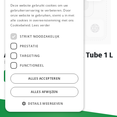
Deze website gebruikt cookies om uw
gebruikerservaring te verbeteren. Door
onze website te gebruiken, stemt u in met
alle cookies in overeenstemming met ons
Cookiebeleid.
Lees verder
STRIKT NOODZAKELIJK
PRESTATIE
Algerienne Saus Diknek Tube 1 L
TARGETING
Bestelartikel
FUNCTIONEEL
Vraag een account aan
ALLES ACCEPTEREN
ALLES AFWIJZEN
DETAILS WEERGEVEN