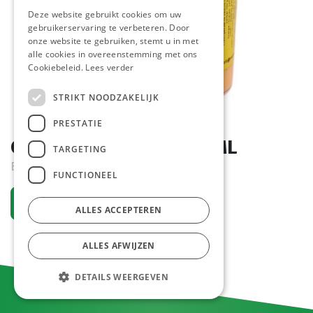
Deze website gebruikt cookies om uw
gebruikerservaring te verbeteren. Door
onze website te gebruiken, stemt u in met
alle cookies in overeenstemming met ons
Cookiebeleid.
Lees verder
STRIKT NOODZAKELIJK
PRESTATIE
Cocktail Bosteels 500 ML
TARGETING
Bestelartikel
FUNCTIONEEL
Vraag een account aan
ALLES ACCEPTEREN
ALLES AFWIJZEN
DETAILS WEERGEVEN