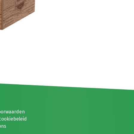
oorwaarden
cookiebeleid
ons