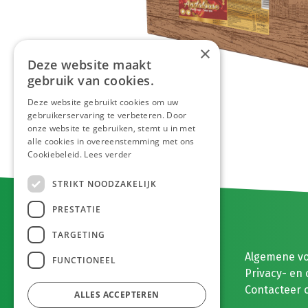
×
Deze website maakt
gebruik van cookies.
Deze website gebruikt cookies om uw
gebruikerservaring te verbeteren. Door
onze website te gebruiken, stemt u in met
alle cookies in overeenstemming met ons
Cookiebeleid.
Lees verder
STRIKT NOODZAKELIJK
PRESTATIE
TARGETING
E. MEEUWISSEN BV
Algemene v
FUNCTIONEEL
Gaston Eyskenslaan 2
Privacy- en 
3900 Pelt, België
Contacteer 
ALLES ACCEPTEREN