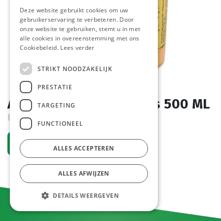
Deze website gebruikt cookies om uw
gebruikerservaring te verbeteren. Door
onze website te gebruiken, stemt u in met
alle cookies in overeenstemming met ons
Cookiebeleid.
Lees verder
STRIKT NOODZAKELIJK
PRESTATIE
Andalouse pot Bosteels 500 ML
TARGETING
Bestelartikel
FUNCTIONEEL
Vraag een account aan
ALLES ACCEPTEREN
ALLES AFWIJZEN
DETAILS WEERGEVEN