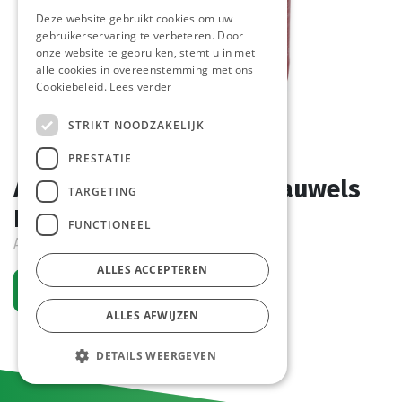
Deze website gebruikt cookies om uw
gebruikerservaring te verbeteren. Door
onze website te gebruiken, stemt u in met
alle cookies in overeenstemming met ons
Cookiebeleid.
Lees verder
STRIKT NOODZAKELIJK
PRESTATIE
Andalouse Saus Chef Pauwels
TARGETING
Pet 3 L
FUNCTIONEEL
Actief
ALLES ACCEPTEREN
Vraag een account aan
ALLES AFWIJZEN
DETAILS WEERGEVEN