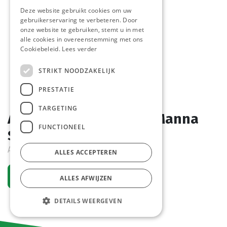
Deze website gebruikt cookies om uw
gebruikerservaring te verbeteren. Door
onze website te gebruiken, stemt u in met
alle cookies in overeenstemming met ons
Cookiebeleid.
Lees verder
STRIKT NOODZAKELIJK
PRESTATIE
TARGETING
Andalouse Saus Extra Manna
FUNCTIONEEL
Slotts 2,5 L
Actief
ALLES ACCEPTEREN
Vraag een account aan
ALLES AFWIJZEN
DETAILS WEERGEVEN