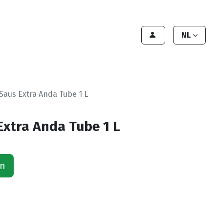
lant worden
Contact
Handleiding
NL
Saus Extra Anda Tube 1 L
Extra Anda Tube 1 L
an