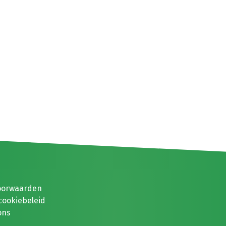
oorwaarden
cookiebeleid
ons