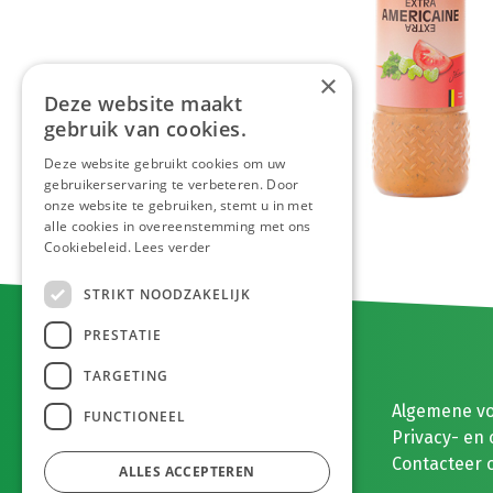
×
Deze website maakt
gebruik van cookies.
Deze website gebruikt cookies om uw
gebruikerservaring te verbeteren. Door
onze website te gebruiken, stemt u in met
alle cookies in overeenstemming met ons
Cookiebeleid.
Lees verder
STRIKT NOODZAKELIJK
PRESTATIE
TARGETING
E. MEEUWISSEN BV
Algemene v
FUNCTIONEEL
Gaston Eyskenslaan 2
Privacy- en 
3900 Pelt, België
Contacteer 
ALLES ACCEPTEREN