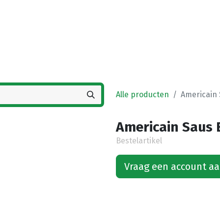
Startpagina
Winkel
Vestigingen
Deals
K
Alle producten
Americain 
Americain Saus 
Bestelartikel
Vraag een account a