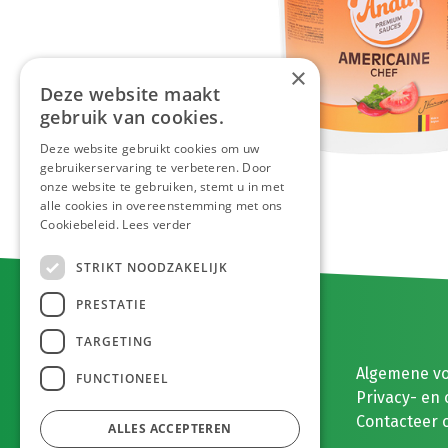
×
Deze website maakt
gebruik van cookies.
Deze website gebruikt cookies om uw
gebruikerservaring te verbeteren. Door
onze website te gebruiken, stemt u in met
alle cookies in overeenstemming met ons
Cookiebeleid.
Lees verder
STRIKT NOODZAKELIJK
PRESTATIE
TARGETING
E. MEEUWISSEN BV
Algemene v
FUNCTIONEEL
Gaston Eyskenslaan 2
Privacy- en 
3900 Pelt, België
Contacteer 
ALLES ACCEPTEREN