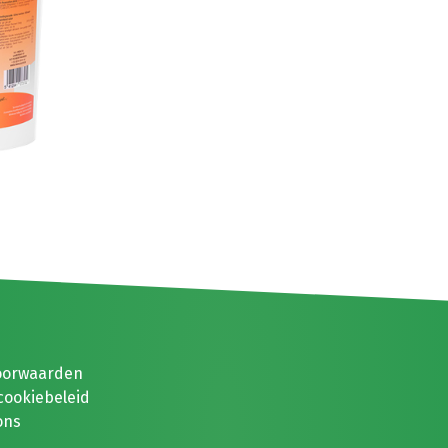
oorwaarden
cookiebeleid
ons