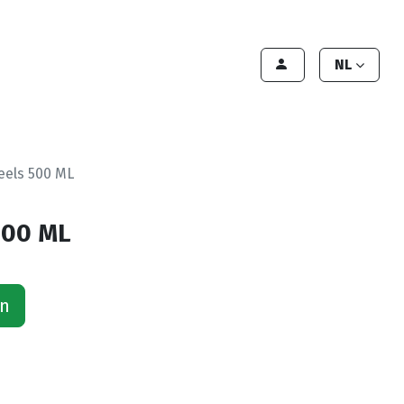
lant worden
Contact
Handleiding
NL
eels 500 ML
500 ML
an