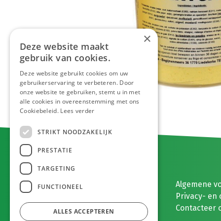
×
Deze website maakt
gebruik van cookies.
Deze website gebruikt cookies om uw
gebruikerservaring te verbeteren. Door
onze website te gebruiken, stemt u in met
alle cookies in overeenstemming met ons
Cookiebeleid.
Lees verder
STRIKT NOODZAKELIJK
PRESTATIE
TARGETING
E. MEEUWISSEN BV
Algemene v
FUNCTIONEEL
Gaston Eyskenslaan 2
Privacy- en 
3900 Pelt, België
Contacteer 
ALLES ACCEPTEREN