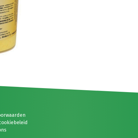
oorwaarden
cookiebeleid
ons