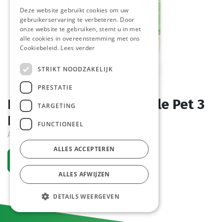
Deze website gebruikt cookies om uw
gebruikerservaring te verbeteren. Door
onze website te gebruiken, stemt u in met
alle cookies in overeenstemming met ons
Cookiebeleid.
Lees verder
STRIKT NOODZAKELIJK
PRESTATIE
Frietsaus Vandemoortele Pet 3
TARGETING
L
FUNCTIONEEL
Actief
ALLES ACCEPTEREN
Vraag een account aan
ALLES AFWIJZEN
DETAILS WEERGEVEN