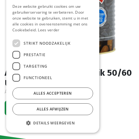
Deze website gebruikt cookies om uw
gebruikerservaring te verbeteren. Door
onze website te gebruiken, stemt u in met
alle cookies in overeenstemming met ons
Cookiebeleid.
Lees verder
STRIKT NOODZAKELIJK
PRESTATIE
TARGETING
Augurken Heel Mega Blik 50/60
FUNCTIONEEL
Uyttewaal 10 L
Actief
ALLES ACCEPTEREN
Vraag een account aan
ALLES AFWIJZEN
DETAILS WEERGEVEN