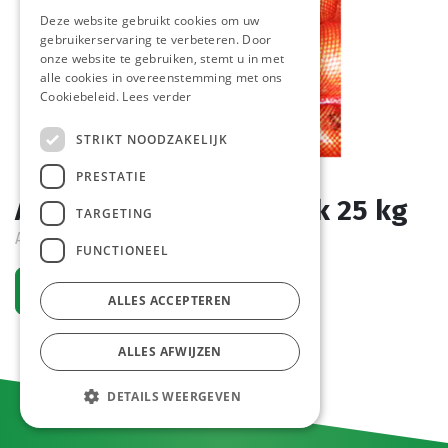
Deze website gebruikt cookies om uw
gebruikerservaring te verbeteren. Door
onze website te gebruiken, stemt u in met
alle cookies in overeenstemming met ons
Cookiebeleid.
Lees verder
STRIKT NOODZAKELIJK
PRESTATIE
Ajuin Bonk (Spaans) Zak 25 kg
TARGETING
Actief
FUNCTIONEEL
Vraag een account aan
ALLES ACCEPTEREN
ALLES AFWIJZEN
DETAILS WEERGEVEN