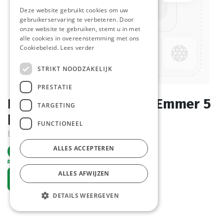
Deze website gebruikt cookies om uw
gebruikerservaring te verbeteren. Door
onze website te gebruiken, stemt u in met
alle cookies in overeenstemming met ons
Cookiebeleid.
Lees verder
STRIKT NOODZAKELIJK
PRESTATIE
Bolognaise Saus Salsa Emmer 5
TARGETING
kg
FUNCTIONEEL
Bestelartikel
ALLES ACCEPTEREN
ALLES AFWIJZEN
Vraag een account aan
DETAILS WEERGEVEN