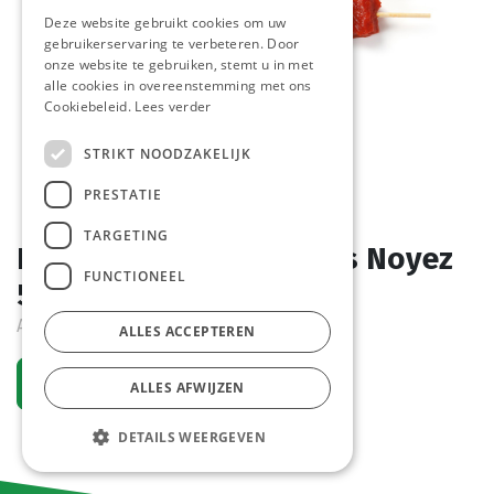
Deze website gebruikt cookies om uw
gebruikerservaring te verbeteren. Door
onze website te gebruiken, stemt u in met
alle cookies in overeenstemming met ons
Cookiebeleid.
Lees verder
STRIKT NOODZAKELIJK
PRESTATIE
TARGETING
Brochetten LS Diepvries Noyez
FUNCTIONEEL
5 x 130 gr
Actief
ALLES ACCEPTEREN
Vraag een account aan
ALLES AFWIJZEN
DETAILS WEERGEVEN