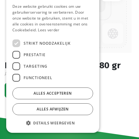
Deze website gebruikt cookies om uw
gebruikerservaring te verbeteren. Door
onze website te gebruiken, stemt u in met
alle cookies in overeenstemming met ons
Cookiebeleid.
Lees verder
STRIKT NOODZAKELIJK
PRESTATIE
Beenham Meesterlyck 180 gr
TARGETING
Actief
FUNCTIONEEL
Vraag een account aan
ALLES ACCEPTEREN
ALLES AFWIJZEN
DETAILS WEERGEVEN