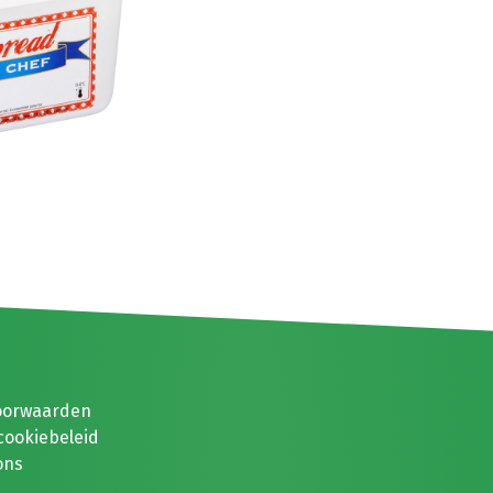
oorwaarden
cookiebeleid
ons