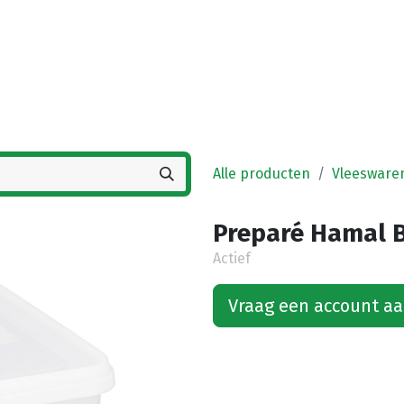
Startpagina
Winkel
Vestigingen
Deals
K
Alle producten
Vleesware
Preparé Hamal B
Actief
Vraag een account a