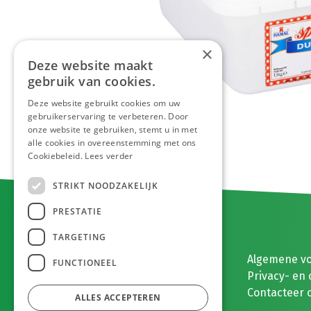
×
Deze website maakt
gebruik van cookies.
Deze website gebruikt cookies om uw
gebruikerservaring te verbeteren. Door
onze website te gebruiken, stemt u in met
alle cookies in overeenstemming met ons
Cookiebeleid.
Lees verder
STRIKT NOODZAKELIJK
PRESTATIE
TARGETING
E. MEEUWISSEN BV
Algemene v
FUNCTIONEEL
Gaston Eyskenslaan 2
Privacy- en 
3900 Pelt, België
Contacteer 
ALLES ACCEPTEREN