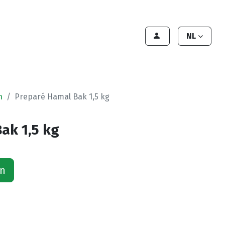
lant worden
Contact
Handleiding
NL
n
Preparé Hamal Bak 1,5 kg
ak 1,5 kg
an