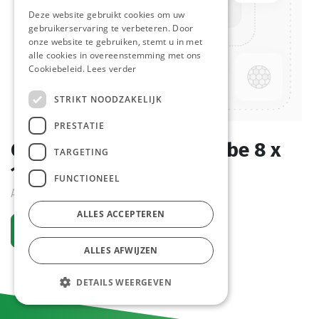
Deze website gebruikt cookies om uw
gebruikerservaring te verbeteren. Door
onze website te gebruiken, stemt u in met
alle cookies in overeenstemming met ons
Cookiebeleid.
Lees verder
STRIKT NOODZAKELIJK
PRESTATIE
Coupe Portobello Mekabe 8 x
TARGETING
162 ml
FUNCTIONEEL
Actief
ALLES ACCEPTEREN
Vraag een account aan
ALLES AFWIJZEN
DETAILS WEERGEVEN