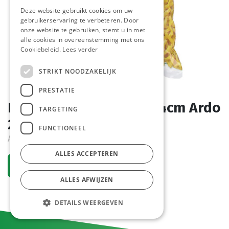
Deze website gebruikt cookies om uw
gebruikerservaring te verbeteren. Door
onze website te gebruiken, stemt u in met
alle cookies in overeenstemming met ons
Cookiebeleid.
Lees verder
STRIKT NOODZAKELIJK
PRESTATIE
Boterbonen Gebroken 4cm Ardo
TARGETING
2,5 kg
FUNCTIONEEL
Actief
ALLES ACCEPTEREN
Vraag een account aan
ALLES AFWIJZEN
DETAILS WEERGEVEN