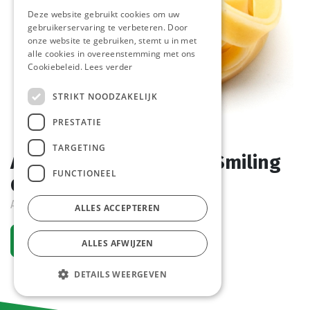
Deze website gebruikt cookies om uw
gebruikerservaring te verbeteren. Door
onze website te gebruiken, stemt u in met
alle cookies in overeenstemming met ons
Cookiebeleid.
Lees verder
STRIKT NOODZAKELIJK
PRESTATIE
TARGETING
A10 Tagliatelli Nestjes Smiling
FUNCTIONEEL
Cook 5 kg
Actief
ALLES ACCEPTEREN
Vraag een account aan
ALLES AFWIJZEN
DETAILS WEERGEVEN