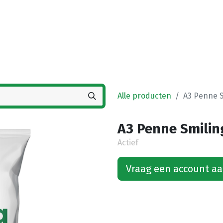
Startpagina
Winkel
Vestigingen
Deals
K
Alle producten
A3 Penne S
A3 Penne Smiling
Actief
Vraag een account a