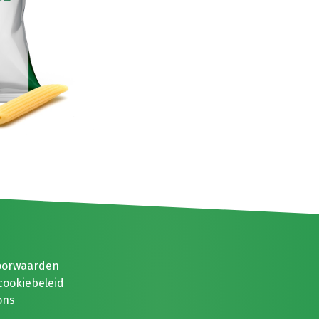
oorwaarden
cookiebeleid
ons