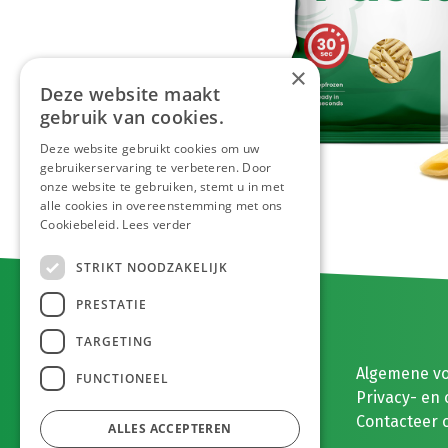
×
Deze website maakt
gebruik van cookies.
Deze website gebruikt cookies om uw
gebruikerservaring te verbeteren. Door
onze website te gebruiken, stemt u in met
alle cookies in overeenstemming met ons
Cookiebeleid.
Lees verder
STRIKT NOODZAKELIJK
PRESTATIE
TARGETING
E. MEEUWISSEN BV
Algemene v
FUNCTIONEEL
Gaston Eyskenslaan 2
Privacy- en 
3900 Pelt, België
Contacteer 
ALLES ACCEPTEREN