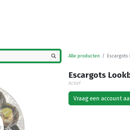
Startpagina
Winkel
Vestigingen
Deals
K
Alle producten
Escargots 
Escargots Lookb
Actief
Vraag een account a