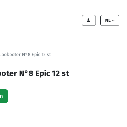
lant worden
Contact
Handleiding
NL
Lookboter N°8 Epic 12 st
oter N°8 Epic 12 st
an