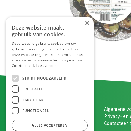
×
Deze website maakt
gebruik van cookies.
Deze website gebruikt cookies om uw
gebruikerservaring te verbeteren. Door
onze website te gebruiken, stemt u in met
alle cookies in overeenstemming met ons
Cookiebeleid.
Lees verder
STRIKT NOODZAKELIJK
PRESTATIE
TARGETING
E. MEEUWISSEN BV
Algemene v
FUNCTIONEEL
Gaston Eyskenslaan 2
Privacy- en 
3900 Pelt, België
Contacteer 
ALLES ACCEPTEREN