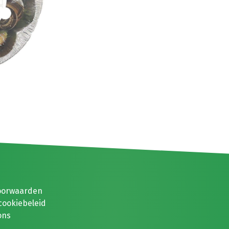
oorwaarden
cookiebeleid
ons