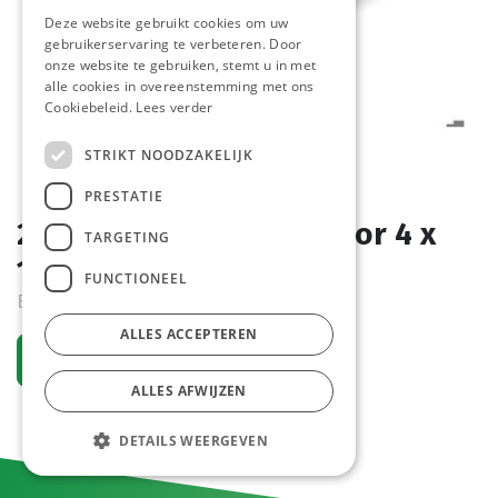
Deze website gebruikt cookies om uw
gebruikerservaring te verbeteren. Door
onze website te gebruiken, stemt u in met
alle cookies in overeenstemming met ons
Cookiebeleid.
Lees verder
STRIKT NOODZAKELIJK
PRESTATIE
2111 Appel Cake Pastridor 4 x
TARGETING
1000 gr
FUNCTIONEEL
Bestelartikel
ALLES ACCEPTEREN
Vraag een account aan
ALLES AFWIJZEN
DETAILS WEERGEVEN