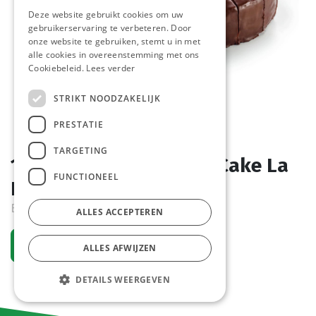
Deze website gebruikt cookies om uw
gebruikerservaring te verbeteren. Door
onze website te gebruiken, stemt u in met
alle cookies in overeenstemming met ons
Cookiebeleid.
Lees verder
STRIKT NOODZAKELIJK
PRESTATIE
TARGETING
1364 Chocolate Cream Cake La
FUNCTIONEEL
Lorraine 14 x 125 gr
Bestelartikel
ALLES ACCEPTEREN
Vraag een account aan
ALLES AFWIJZEN
DETAILS WEERGEVEN