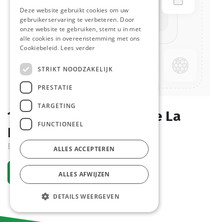
Deze website gebruikt cookies om uw
gebruikerservaring te verbeteren. Door
onze website te gebruiken, stemt u in met
alle cookies in overeenstemming met ons
Cookiebeleid.
Lees verder
STRIKT NOODZAKELIJK
PRESTATIE
TARGETING
1914 Classic Cheesecake La
FUNCTIONEEL
Lorraine 12 x 85 gr
Bestelartikel
ALLES ACCEPTEREN
Vraag een account aan
ALLES AFWIJZEN
DETAILS WEERGEVEN