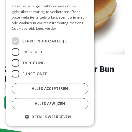
Deze website gebruikt cookies om uw
gebruikerservaring te verbeteren. Door
onze website te gebruiken, stemt u in met
alle cookies in overeenstemming met ons
Cookiebeleid.
Lees verder
STRIKT NOODZAKELIJK
PRESTATIE
TARGETING
2416 Brioche Hamburger Bun
FUNCTIONEEL
Pastridor 30 x 110 gr
Actief
ALLES ACCEPTEREN
Vraag een account aan
ALLES AFWIJZEN
DETAILS WEERGEVEN