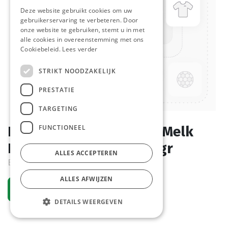
Deze website gebruikt cookies om uw
gebruikerservaring te verbeteren. Door
onze website te gebruiken, stemt u in met
alle cookies in overeenstemming met ons
Cookiebeleid.
Lees verder
STRIKT NOODZAKELIJK
PRESTATIE
TARGETING
FUNCTIONEEL
B721 Rozijnenkoek met Melk
Banquet D'Or 100 x 65 gr
ALLES ACCEPTEREN
Bestelartikel
ALLES AFWIJZEN
Vraag een account aan
DETAILS WEERGEVEN