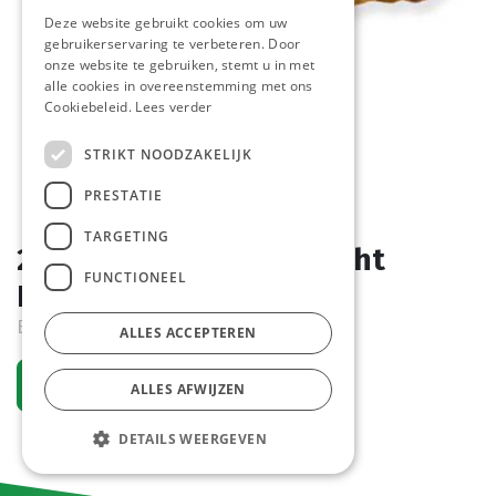
Deze website gebruikt cookies om uw
gebruikerservaring te verbeteren. Door
onze website te gebruiken, stemt u in met
alle cookies in overeenstemming met ons
Cookiebeleid.
Lees verder
STRIKT NOODZAKELIJK
PRESTATIE
TARGETING
2226 Croissant Mini Recht
FUNCTIONEEL
Pastridor 150 x 30 gr
Bestelartikel
ALLES ACCEPTEREN
Vraag een account aan
ALLES AFWIJZEN
DETAILS WEERGEVEN