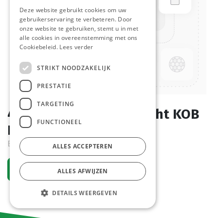
Deze website gebruikt cookies om uw
gebruikerservaring te verbeteren. Door
onze website te gebruiken, stemt u in met
alle cookies in overeenstemming met ons
Cookiebeleid.
Lees verder
STRIKT NOODZAKELIJK
PRESTATIE
TARGETING
4117 Botercroissant Recht KOB
FUNCTIONEEL
La Lorraine 80 x 65 gr
Bestelartikel
ALLES ACCEPTEREN
Vraag een account aan
ALLES AFWIJZEN
DETAILS WEERGEVEN