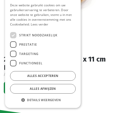
Deze website gebruikt cookies om uw
gebruikerservaring te verbeteren. Door
onze website te gebruiken, stemt u in met
alle cookies in overeenstemming met ons
Cookiebeleid.
Lees verder
STRIKT NOODZAKELIJK
PRESTATIE
TARGETING
2610 Toast Brood Wit 11 x 11 cm
FUNCTIONEEL
Pastridor 4 x 800 gr
Actief
ALLES ACCEPTEREN
Vraag een account aan
ALLES AFWIJZEN
DETAILS WEERGEVEN