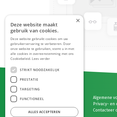
×
Deze website maakt
gebruik van cookies.
Deze website gebruikt cookies om uw
gebruikerservaring te verbeteren. Door
onze website te gebruiken, stemt u in met
alle cookies in overeenstemming met ons
Cookiebeleid.
Lees verder
STRIKT NOODZAKELIJK
PRESTATIE
TARGETING
E. MEEUWISSEN BV
Algemene v
FUNCTIONEEL
Gaston Eyskenslaan 2
Privacy- en 
3900 Pelt, België
Contacteer 
ALLES ACCEPTEREN