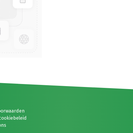
oorwaarden
cookiebeleid
ons