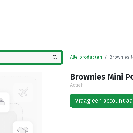
Startpagina
Winkel
Vestigingen
Deals
K
Alle producten
Brownies M
Brownies Mini Po
Actief
Vraag een account a