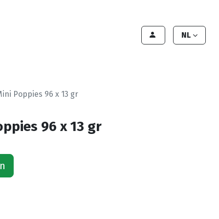
lant worden
Contact
Handleiding
NL
ini Poppies 96 x 13 gr
ppies 96 x 13 gr
an