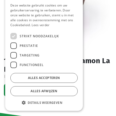
Deze website gebruikt cookies om uw
gebruikerservaring te verbeteren. Door
onze website te gebruiken, stemt u in met
alle cookies in overeenstemming met ons
Cookiebeleid.
Lees verder
STRIKT NOODZAKELIJK
PRESTATIE
TARGETING
1606 Muffin Apple Cinnamon La
FUNCTIONEEL
Lorraine 20 x 110 gr
Bestelartikel
ALLES ACCEPTEREN
Vraag een account aan
ALLES AFWIJZEN
DETAILS WEERGEVEN