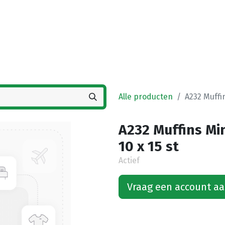
Startpagina
Winkel
Vestigingen
Deals
K
Alle producten
A232 Muffi
A232 Muffins Mi
10 x 15 st
Actief
Vraag een account a