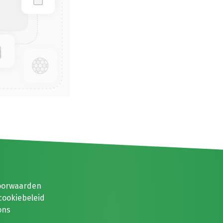
oorwaarden
cookiebeleid
ons