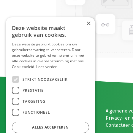
×
Deze website maakt
gebruik van cookies.
Deze website gebruikt cookies om uw
gebruikerservaring te verbeteren. Door
onze website te gebruiken, stemt u in met
alle cookies in overeenstemming met ons
Cookiebeleid.
Lees verder
STRIKT NOODZAKELIJK
PRESTATIE
TARGETING
E. MEEUWISSEN BV
Algemene v
FUNCTIONEEL
Gaston Eyskenslaan 2
Privacy- en 
3900 Pelt, België
Contacteer 
ALLES ACCEPTEREN