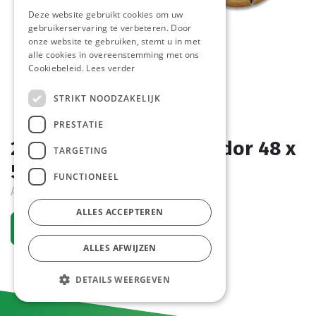
Deze website gebruikt cookies om uw
gebruikerservaring te verbeteren. Door
onze website te gebruiken, stemt u in met
alle cookies in overeenstemming met ons
Cookiebeleid.
Lees verder
STRIKT NOODZAKELIJK
PRESTATIE
2549 Donuts Mix Pastridor 48 x
TARGETING
57 gr
FUNCTIONEEL
Actief
ALLES ACCEPTEREN
Vraag een account aan
ALLES AFWIJZEN
DETAILS WEERGEVEN