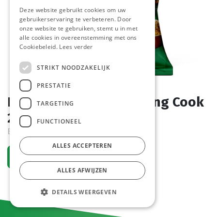
Deze website gebruikt cookies om uw
gebruikerservaring te verbeteren. Door
onze website te gebruiken, stemt u in met
alle cookies in overeenstemming met ons
Cookiebeleid.
Lees verder
STRIKT NOODZAKELIJK
PRESTATIE
B12 Mac & Cheese Smiling Cook
TARGETING
2,5 kg
FUNCTIONEEL
Bestelartikel
ALLES ACCEPTEREN
Vraag een account aan
ALLES AFWIJZEN
DETAILS WEERGEVEN