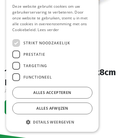
Deze website gebruikt cookies om uw
gebruikerservaring te verbeteren. Door
onze website te gebruiken, stemt u in met
alle cookies in overeenstemming met ons
Cookiebeleid.
Lees verder
STRIKT NOODZAKELIJK
PRESTATIE
TARGETING
1492 Pizza Baguette 23x8cm
FUNCTIONEEL
Pastridor 18 x 185 gr
Actief
ALLES ACCEPTEREN
Vraag een account aan
ALLES AFWIJZEN
DETAILS WEERGEVEN