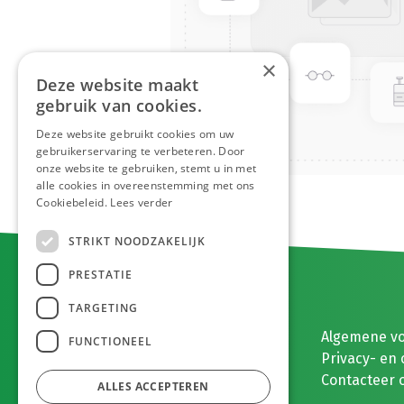
×
Deze website maakt
gebruik van cookies.
Deze website gebruikt cookies om uw
gebruikerservaring te verbeteren. Door
onze website te gebruiken, stemt u in met
alle cookies in overeenstemming met ons
Cookiebeleid.
Lees verder
STRIKT NOODZAKELIJK
PRESTATIE
TARGETING
E. MEEUWISSEN BV
Algemene v
FUNCTIONEEL
Gaston Eyskenslaan 2
Privacy- en 
3900 Pelt, België
Contacteer 
ALLES ACCEPTEREN