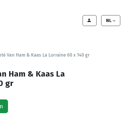
lant worden
Contact
Handleiding
NL
leté Van Ham & Kaas La Lorraine 60 x 140 gr
Van Ham & Kaas La
0 gr
an