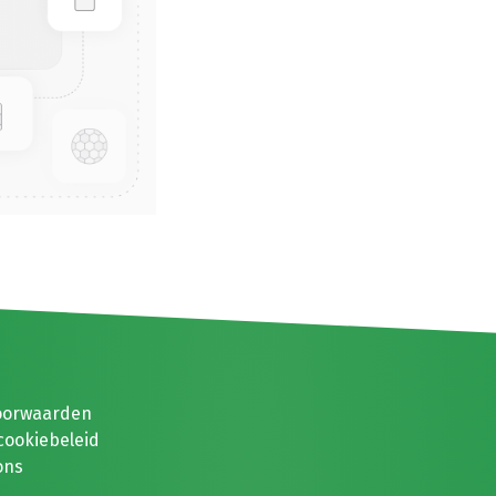
oorwaarden
cookiebeleid
ons