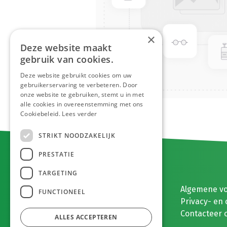
×
Deze website maakt
gebruik van cookies.
Deze website gebruikt cookies om uw
gebruikerservaring te verbeteren. Door
onze website te gebruiken, stemt u in met
alle cookies in overeenstemming met ons
Cookiebeleid.
Lees verder
STRIKT NOODZAKELIJK
PRESTATIE
TARGETING
E. MEEUWISSEN BV
Algemene v
FUNCTIONEEL
Gaston Eyskenslaan 2
Privacy- en 
3900 Pelt, België
Contacteer 
ALLES ACCEPTEREN