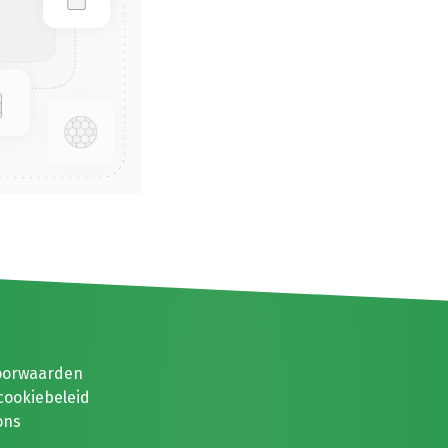
oorwaarden
cookiebeleid
ons