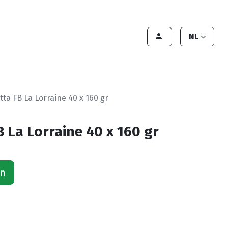
lant worden
Contact
Handleiding
NL
tta FB La Lorraine 40 x 160 gr
 La Lorraine 40 x 160 gr
an