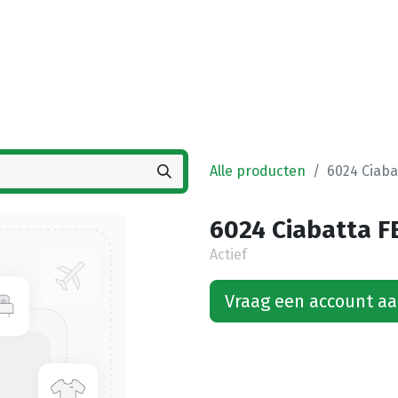
Startpagina
Winkel
Vestigingen
Deals
K
Alle producten
6024 Ciaba
6024 Ciabatta FB
Actief
Vraag een account a