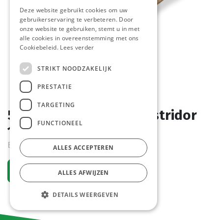
Deze website gebruikt cookies om uw
gebruikerservaring te verbeteren. Door
onze website te gebruiken, stemt u in met
alle cookies in overeenstemming met ons
Cookiebeleid.
Lees verder
STRIKT NOODZAKELIJK
PRESTATIE
TARGETING
5856 Pinsa Romana Pastridor
FUNCTIONEEL
12 x 230 gr
Bestelartikel
ALLES ACCEPTEREN
Vraag een account aan
ALLES AFWIJZEN
DETAILS WEERGEVEN