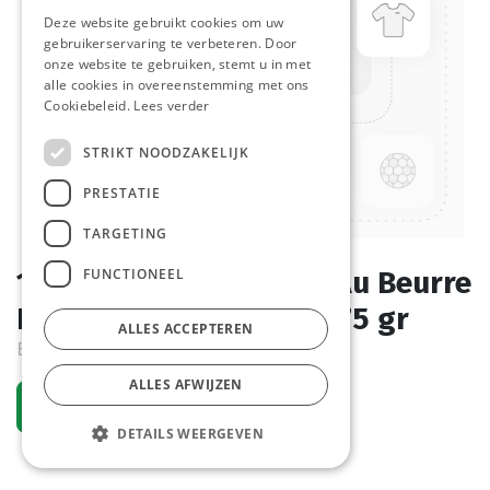
Deze website gebruikt cookies om uw
gebruikerservaring te verbeteren. Door
onze website te gebruiken, stemt u in met
alle cookies in overeenstemming met ons
Cookiebeleid.
Lees verder
STRIKT NOODZAKELIJK
PRESTATIE
TARGETING
FUNCTIONEEL
1591 Pain Au Chocolat Au Beurre
Royal La Lorraine 70 x 75 gr
ALLES ACCEPTEREN
Bestelartikel
ALLES AFWIJZEN
Vraag een account aan
DETAILS WEERGEVEN