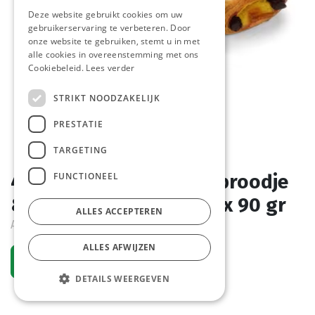
Deze website gebruikt cookies om uw
gebruikerservaring te verbeteren. Door
onze website te gebruiken, stemt u in met
alle cookies in overeenstemming met ons
Cookiebeleid.
Lees verder
STRIKT NOODZAKELIJK
PRESTATIE
TARGETING
FUNCTIONEEL
4206 Chocolade Crèmebroodje
& Boter La Lorraine 80 x 90 gr
ALLES ACCEPTEREN
Actief
ALLES AFWIJZEN
Vraag een account aan
DETAILS WEERGEVEN