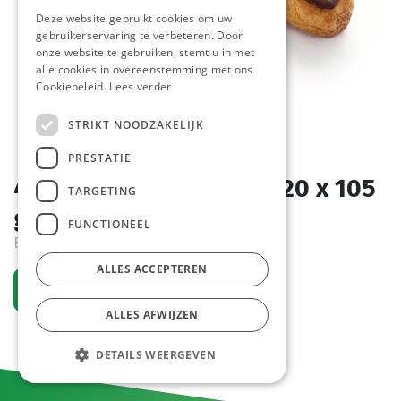
Deze website gebruikt cookies om uw
gebruikerservaring te verbeteren. Door
onze website te gebruiken, stemt u in met
alle cookies in overeenstemming met ons
Cookiebeleid.
Lees verder
STRIKT NOODZAKELIJK
PRESTATIE
4510 Eclair La Lorraine 20 x 105
TARGETING
gr
FUNCTIONEEL
Bestelartikel
ALLES ACCEPTEREN
Vraag een account aan
ALLES AFWIJZEN
DETAILS WEERGEVEN