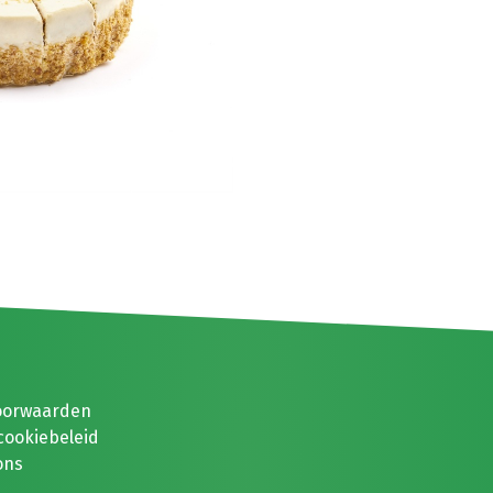
oorwaarden
cookiebeleid
ons