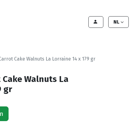
lant worden
Contact
Handleiding
NL
Carrot Cake Walnuts La Lorraine 14 x 179 gr
t Cake Walnuts La
9 gr
an