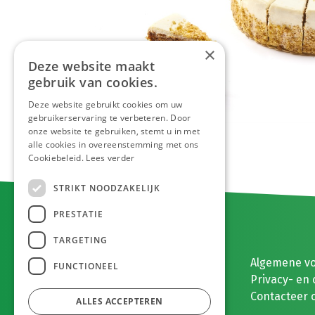
×
Deze website maakt
gebruik van cookies.
Deze website gebruikt cookies om uw
gebruikerservaring te verbeteren. Door
onze website te gebruiken, stemt u in met
alle cookies in overeenstemming met ons
Cookiebeleid.
Lees verder
STRIKT NOODZAKELIJK
PRESTATIE
TARGETING
E. MEEUWISSEN BV
Algemene v
FUNCTIONEEL
Gaston Eyskenslaan 2
Privacy- en 
3900 Pelt, België
Contacteer 
ALLES ACCEPTEREN